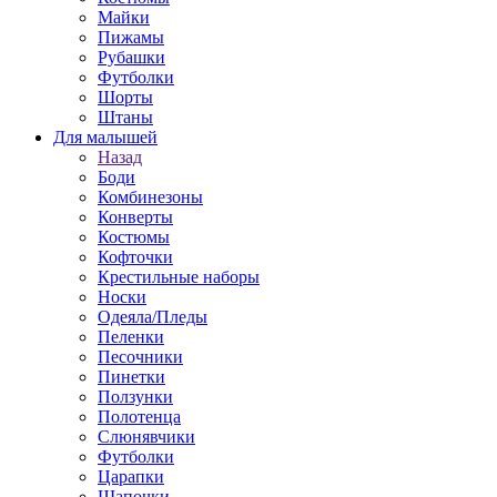
Майки
Пижамы
Рубашки
Футболки
Шорты
Штаны
Для малышей
Назад
Боди
Комбинезоны
Конверты
Костюмы
Кофточки
Крестильные наборы
Носки
Одеяла/Пледы
Пеленки
Песочники
Пинетки
Ползунки
Полотенца
Слюнявчики
Футболки
Царапки
Шапочки