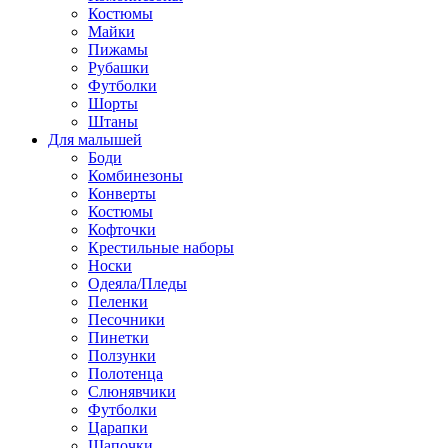
Костюмы
Майки
Пижамы
Рубашки
Футболки
Шорты
Штаны
Для малышей
Боди
Комбинезоны
Конверты
Костюмы
Кофточки
Крестильные наборы
Носки
Одеяла/Пледы
Пеленки
Песочники
Пинетки
Ползунки
Полотенца
Слюнявчики
Футболки
Царапки
Шапочки