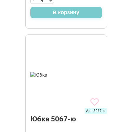
-
+
В корзину
Арт. 5067-ю
Юбка 5067-ю