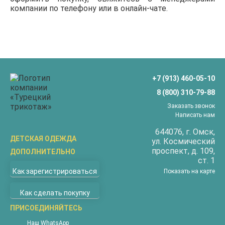
компании по телефону или в онлайн-чате.
+7 (913) 460-05-10
8 (800) 310-79-88
Заказать звонок
Написать нам
644076
, г.
Омск
,
ДЕТСКАЯ ОДЕЖДА
ул.
Космический
проспект, д. 109,
ДОПОЛНИТЕЛЬНО
Бриджи
ст. 1
О компании
Верхняя одежда
Как зарегистрироваться
Показать на карте
Доставка
Водолазки
Как сделать покупку
Оплата
Джемперы
Покупателям
ПРИСОЕДИНЯЙТЕСЬ
Жилеты
Наши магазины
Комбинезоны
Наш WhatsApp