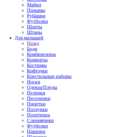
Майки
Пижамы
Рубашки
Футболки
Шорты
Штаны
Для малышей
Назад
Боди
Комбинезоны
Конверты
Костюмы
Кофточки
Крестильные наборы
Носки
Одеяла/Пледы
Пеленки
Песочники
Пинетки
Ползунки
Полотенца
Слюнявчики
Футболки
Царапки
Шапочки