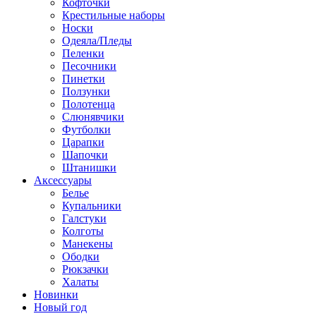
Кофточки
Крестильные наборы
Носки
Одеяла/Пледы
Пеленки
Песочники
Пинетки
Ползунки
Полотенца
Слюнявчики
Футболки
Царапки
Шапочки
Штанишки
Аксессуары
Белье
Купальники
Галстуки
Колготы
Манекены
Ободки
Рюкзачки
Халаты
Новинки
Новый год