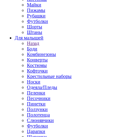
Майки
Пижамы
Рубашки
Футболки
Шорты
Штаны
Для малышей
Назад
Боди
Комбинезоны
Конверты
Костюмы
Кофточки
Крестильные наборы
Носки
Одеяла/Пледы
Пеленки
Песочники
Пинетки
Ползунки
Полотенца
Слюнявчики
Футболки
Царапки
Шапочки