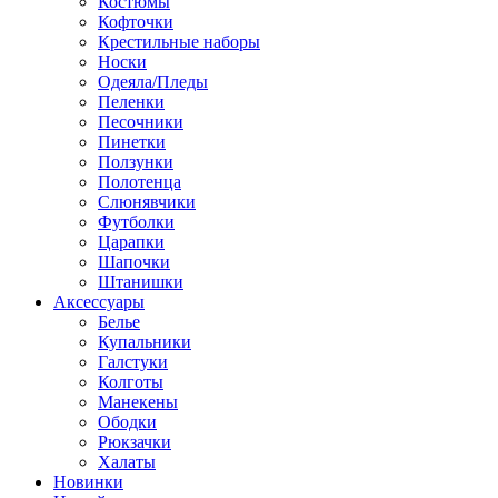
Костюмы
Кофточки
Крестильные наборы
Носки
Одеяла/Пледы
Пеленки
Песочники
Пинетки
Ползунки
Полотенца
Слюнявчики
Футболки
Царапки
Шапочки
Штанишки
Аксессуары
Белье
Купальники
Галстуки
Колготы
Манекены
Ободки
Рюкзачки
Халаты
Новинки