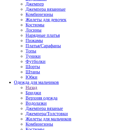
Джемпер
Джемпера вязанные
Комбинезоны
Жилеты для девочек
Костюмы
Лосины
Нарядные платья
Пижамы
Платья/Сарафаны
Топы
Туники
Футболки
Шорты
Штаны
Юбки
Одежда для мальчиков
Назад
Бриджи
Верхняя одежда
Водолазки
Джемпера вязаные
Джемпера/Толстовки
Жилеты для мальчиков
Комбинезоны
Костюмы