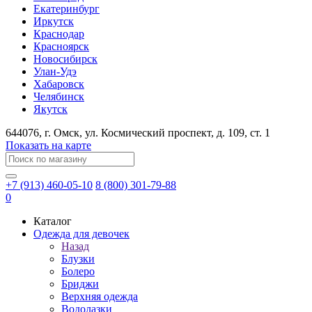
Екатеринбург
Иркутск
Краснодар
Красноярск
Новосибирск
Улан-Удэ
Хабаровск
Челябинск
Якутск
644076
, г.
Омск
, ул.
Космический проспект, д. 109, ст. 1
Показать на карте
+7 (913) 460-05-10
8 (800) 301-79-88
0
Каталог
Одежда для девочек
Назад
Блузки
Болеро
Бриджи
Верхняя одежда
Водолазки