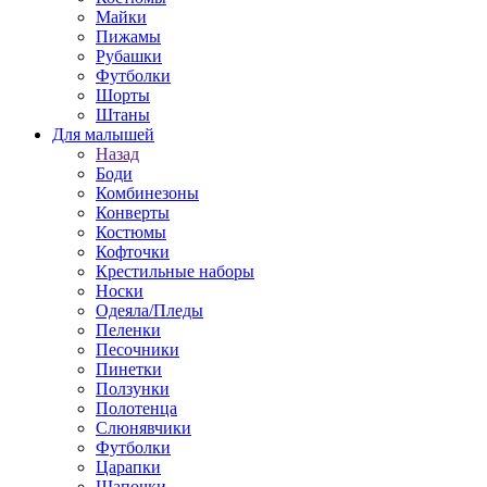
Майки
Пижамы
Рубашки
Футболки
Шорты
Штаны
Для малышей
Назад
Боди
Комбинезоны
Конверты
Костюмы
Кофточки
Крестильные наборы
Носки
Одеяла/Пледы
Пеленки
Песочники
Пинетки
Ползунки
Полотенца
Слюнявчики
Футболки
Царапки
Шапочки